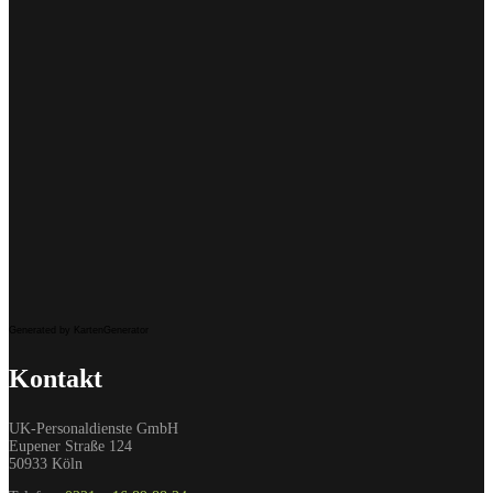
Generated by KartenGenerator
Kontakt
UK-Personaldienste GmbH
Eupener Straße 124
50933 Köln