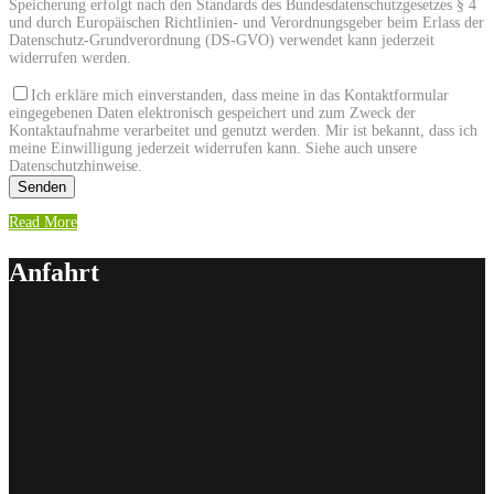
Speicherung erfolgt nach den Standards des Bundesdatenschutzgesetzes § 4
und durch Europäischen Richtlinien- und Verordnungsgeber beim Erlass der
Datenschutz-Grundverordnung (DS-GVO) verwendet kann jederzeit
widerrufen werden.
Ich erkläre mich einverstanden, dass meine in das Kontaktformular
eingegebenen Daten elektronisch gespeichert und zum Zweck der
Kontaktaufnahme verarbeitet und genutzt werden. Mir ist bekannt, dass ich
meine Einwilligung jederzeit widerrufen kann. Siehe auch unsere
Datenschutzhinweise.
Read More
Anfahrt